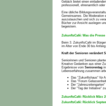
Gebäck bietet einen einladenden
professionell, ehrenamtlich ode
Eine übliche Bildungsveranstaltu
Gemeinsames. Die Moderation e
auszutauschen und sich zu vera
Bücher zur Ansicht auslegen und
begeistern.
ZukunftsCafé: Was die Presse
Beim 3. ZukunftsCafé im Bürge
im Alter von Ende 30 bis Anfang
Kraft der Senioren verändert S
Seniorinnen und Senioren plante
Kreative Gedanken aus einer Zuk
Ergebnisse vom
Seniorentag
in
Lebenserfahrung zusammen arbei
Das "Zukunftshaus" für A
Das "Forum Gelassenheit
Der "Jahreszeitengarten"
Der "Tag der Initiative" 
ZukunftsCafé: Rücklick März 
ZukunftsCafé: Rücklick Sept