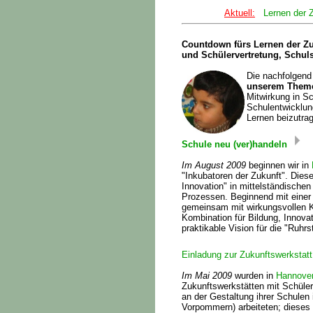
Aktuell:
Lernen der 
Countdown fürs Lernen der Zuk
und Schülervertretung, Schul
Die nachfolgend
unserem Theme
Mitwirkung in S
Schulentwicklun
Lernen beizutra
Schule neu (ver)handeln
Im August 2009
beginnen wir in
"Inkubatoren der Zukunft". Dies
Innovation" in mittelständischen
Prozessen. Beginnend mit einer 
gemeinsam mit wirkungsvollen K
Kombination für Bildung, Innova
praktikable Vision für die "Ruhr
Einladung zur Zukunftswerkstat
Im Mai 2009
wurden in
Hannove
Zukunftswerkstätten mit Schüleri
an der Gestaltung ihrer Schulen
Vorpommern) arbeiteten; dieses 