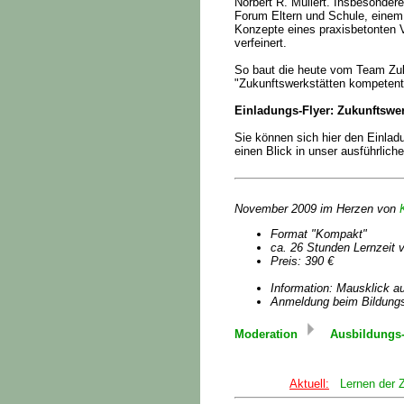
Norbert R. Müllert. Insbesonder
Forum Eltern und Schule, einem
Konzepte eines praxisbetonten V
verfeinert.
So baut die heute vom Team Zuk
"Zukunftswerkstätten kompetent
Einladungs-Flyer: Zukunftswer
Sie können sich hier den Einla
einen Blick in unser ausführlic
November 2009 im Herzen von
Format "Kompakt"
ca. 26 Stunden Lernzeit v
Preis: 390 €
Information: Mausklick a
Anmeldung beim Bildungs
Moderation
Ausbildungs
Aktuell:
Lernen der 