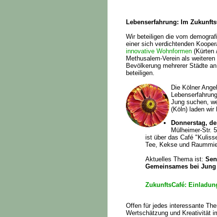
Lebenserfahrung: Im Zukunfts
Wir beteiligen die vom demogra
einer sich verdichtenden Koope
innovative Wohnformen
(Kürten 
Methusalem-Verein als weiteren 
Bevölkerung mehrerer Städte a
beteiligen.
Die Kölner Angeb
Lebenserfahrung
Jung suchen, we
(Köln) laden wir 
Donnerstag, de
Mülheimer-Str. 5
ist über das Café "Kulisse"
Tee, Kekse und Raummiete 
Aktuelles Thema ist:
Sen
Gemeinsames bei Jung 
ZukunftsCafé: Einladu
Offen für jedes interessante Th
Wertschätzung und Kreativität i