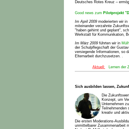
Deutsches Rotes Kreuz – ermögl
Good news zum
Pilotprojekt "
Im April 2009
moderierten wir in
miteinander verzahnte Zukunfts
"haben gehirnt und geplant", sch
Werkstatt für Kommunikation, Be
Im März 2009
führten wir in
Mülh
der Schulpflegschaft der Gusta
versiegende Informationen, so d
Elternarbeit durchzusetzen. .
Aktuell:
Lernen der 
Sich ausbilden lassen, Zukun
Die Zukunftswer
Konzept, um Ver
Unternehmen zu 
Teilnehmenden st
kreativ und akti
Die ersten Moderations-Ausbildu
unmittelbarer Zusammenarbeit m